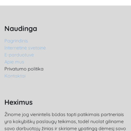
Naudinga
Pagrindinis
Internetinė svetainė
E-parduotuvė
Apie mus
Privatumo politika
Kontaktai
Heximus
Žinome jog vienintelis būdas tapti patikimais partneriais
yra kokybiškų paslaugų teikimas, todėl nuolat giliname
savo darbuotojų žinias ir skiriame ypatingą dėmesį savo